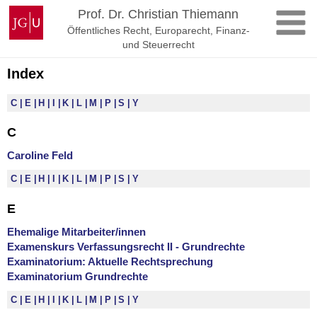
Zum
Johannes
Prof. Dr. Christian Thiemann
Inhalt
Gutenberg-
Öffentliches Recht, Europarecht, Finanz-
springen
Universität
und Steuerrecht
Mainz
Index
C
E
H
I
K
L
M
P
S
Y
C
Caroline Feld
C
E
H
I
K
L
M
P
S
Y
E
Ehemalige Mitarbeiter/innen
Examenskurs Verfassungsrecht II - Grundrechte
Examinatorium: Aktuelle Rechtsprechung
Examinatorium Grundrechte
C
E
H
I
K
L
M
P
S
Y