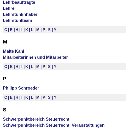
Lehrbeauftragte
Lehre
Lehrstuhlinhaber
Lehrstuhlteam
C
E
H
I
K
L
M
P
S
Y
M
Malte Kahl
Mitarbeiterinnen und Mitarbeiter
C
E
H
I
K
L
M
P
S
Y
P
Philipp Schroeder
C
E
H
I
K
L
M
P
S
Y
S
Schwerpunktbereich Steuerrecht
Schwerpunktbereich Steuerrecht, Veranstaltungen