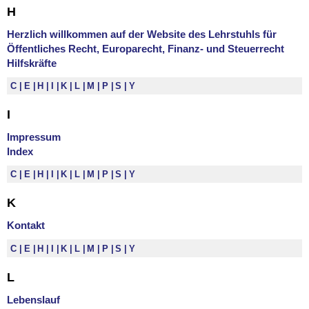
H
Herzlich willkommen auf der Website des Lehrstuhls für
Öffentliches Recht, Europarecht, Finanz- und Steuerrecht
Hilfskräfte
C
E
H
I
K
L
M
P
S
Y
I
Impressum
Index
C
E
H
I
K
L
M
P
S
Y
K
Kontakt
C
E
H
I
K
L
M
P
S
Y
L
Lebenslauf